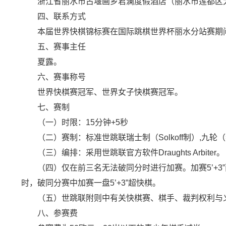
浙江省丽水市古堰画乡君澜度假酒店（丽水市莲都区大
四、联系方式
本届世界快棋锦标赛在国际跳棋世界杯丽水分站赛期间
五、赛事主任
夏露。
六、赛事称号
世界快棋赛冠军、世界女子快棋赛冠军。
七、赛制
（一）时限：15分钟+5秒
（二）赛制：标准世跳联瑞士制（Solkoff制）,九轮
（三）编排：采用世跳联官方软件Draughts Arbiter。
（四）仅在前三名无法破同分时进行加赛。加赛5’+3”
时，破同分赛中加赛一盘5’+3”超快棋。
（五）世跳联附则中有关快棋赛、棋手、裁判权利与义
八、参赛费