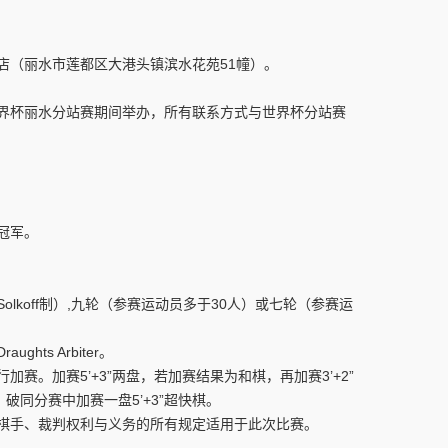
（丽水市莲都区大港头镇滨水花苑51幢）。
杯丽水分站赛期间举办，所有联系方式与世界杯分站赛
冠军。
koff制）,九轮（参赛运动员多于30人）或七轮（参赛运
ts Arbiter。
。加赛5’+3”两盘，若加赛结果为和棋，再加赛3’+2”
同分赛中加赛一盘5’+3”超快棋。
手、裁判权利与义务的所有规定适用于此次比赛。