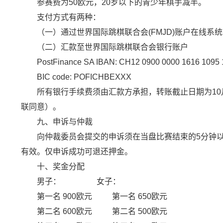
参赛费为50欧元，20岁以下的青少年棋手减半。
支付方式有两种：
（一）通过世界国际跳棋联合会(FMJD)账户在线系统(https://fm
（二）汇款至世界国际跳棋联合会银行账户
PostFinance SA IBAN: CH12 0900 0000 1616 1095 
BIC code: POFICHBEXXX
所有银行手续费须由汇款方承担，转账截止日期为10月
联同意）。
九、申诉与仲裁
向仲裁委员会提交的申诉须在当盘比赛结束的5分钟以内
有效。仅申诉成功可退还押金。
十、奖金分配
男子： 女子：
第一名 900欧元 第一名 650欧元
第二名 600欧元 第二名 500欧元