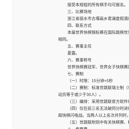
接受本规程的所有棋手均可报名。
三、比赛场地
浙江省丽水市古堰画乡君澜度假酒店
四、联系方式
本届世界快棋锦标赛在国际跳棋世界
相同。
五、赛事主任
夏露。
六、赛事称号
世界快棋赛冠军、世界女子快棋赛
七、赛制
（一）时限：15分钟+5秒
（二）赛制：标准世跳联瑞士制（Sol
动员等于或少于30人）。
（三）编排：采用世跳联官方软件Draugh
（四）仅在前三名无法破同分时进行加赛
超快棋闪电战。当两人以上名次并列时，破
（五）世跳联附则中有关快棋赛、棋
八、参赛费