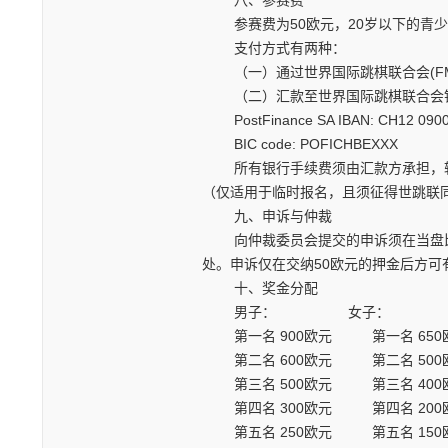
参赛费为50欧元，20岁以下的青少
支付方式有两种：
（一）通过世界国际跳棋联合会(FMJD)账户在线系
（二）汇款至世界国际跳棋联合会
PostFinance SA IBAN: CH12 0900 
BIC code: POFICHBEXXX
所有银行手续费须由汇款方承担，转账
（仅适用于临时报名，且须征得世跳联
九、申诉与仲裁
向仲裁委员会提交的申诉须在当盘比
处。申诉仅在交纳50欧元的押金后方可
十、奖金分配
男子： 女子：
第一名 900欧元 第一名 65
第二名 600欧元 第二名 500
第三名 500欧元 第三名 400
第四名 300欧元 第四名 200
第五名 250欧元 第五名 150