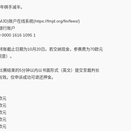
年棋手减半。
统(https://fmjd.org/fin/fees/)
银行账户
0000 1616 1095 1
截止日期为10月20日。若交纳现金，参赛费为70欧元
同意）。
赛结束的5分钟以内以书面形式（英文）提交至裁判长
有效。仅申诉成功可退还押金。
0欧元
欧元
欧元
欧元
欧元