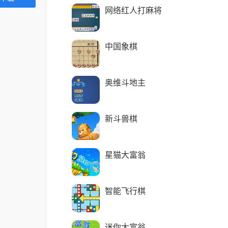
网络红人打麻将
中国象棋
奥维斗地主
新斗兽棋
星猫大富翁
智能飞行棋
迷你大富翁